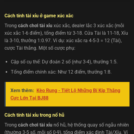
Cách tính tài xỉu ở game xúc xắc
Trong
cách chơi tài xỉu
xúc xắc, dealer lắc 3 xúc xắc (mỗi
xúc xắc 1-6 điểm), tổng điểm từ 3-18. Cửa Tài là 11-18, Xỉu
là 3-10, thưởng 1:0.97. Ví dụ: xúc xắc ra 4-5-3 = 12 (Tài),
cược Tài thắng. Một số cược phụ:
Cặp số cụ thể: Dự đoán 2 số (như 3-4), thưởng 1:5.
Tổng điểm chính xác: Như 12 điểm, thưởng 1:8.
Xem thêm:
Kèo Rung - Tiết Lộ Những Bí Kíp Thắng
Cực Lớn Tại BJ88
Cách tính tài xỉu trong nổ hũ
Trong
cách chơi tài xỉu
nổ hũ, hệ thống quay số ngẫu nhiên
(thường 3-5 số, mỗi số 0-9), tổng điểm xác định Tài/Xỉu. Ví