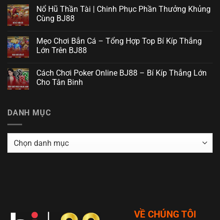
Nổ Hũ Thần Tài | Chinh Phục Phần Thưởng Khủng
Cùng BJ88
Mẹo Chơi Bắn Cá – Tổng Hợp Top Bí Kíp Thắng
Lớn Trên BJ88
Cách Chơi Poker Online BJ88 – Bí Kíp Thắng Lớn
Cho Tân Binh
DANH MỤC
Danh
mục
VỀ CHÚNG TÔI