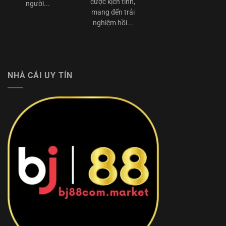
cược kịch tính,
người...
mang đến trải
nghiệm hồi...
NHÀ CÁI UY TÍN