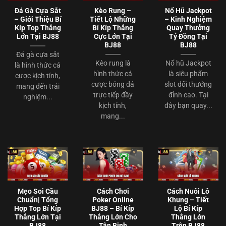
Đá Gà Cựa Sắt
Kèo Rung –
Nổ Hũ Jackpot
– Giới Thiệu Bí
Tiết Lộ Những
– Kinh Nghiệm
Kíp Top Thắng
Bí Kíp Thắng
Quay Thưởng
Lớn Tại BJ88
Cực Lớn Tại
Tỷ Đồng Tại
BJ88
BJ88
Đá gà cựa sắt
Kèo rung là
Nổ hũ Jackpot
là hình thức cá
hình thức cá
là siêu phẩm
cược kịch tính,
cược bóng đá
slot đổi thưởng
mang đến trải
trực tiếp đầy
đỉnh cao. Tại
nghiệm...
kịch tính,
đây bạn quay...
mang...
Mẹo Soi Cầu
Cách Chơi
Cách Nuôi Lô
Chuẩn| Tổng
Poker Online
Khung – Tiết
Hợp Top Bí Kíp
BJ88 – Bí Kíp
Lộ Bí Kíp
Thắng Lớn Tại
Thắng Lớn Cho
Thắng Lớn
BJ88
Tân Binh
Trên BJ88