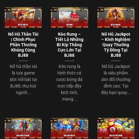
Nổ Hũ Thần Tài
Kèo Rung –
Nổ Hũ Jackpot
| Chinh Phục
Tiết Lộ Những
– Kinh Nghiệm
Phần Thưởng
Bí Kíp Thắng
Quay Thưởng
Khủng Cùng
Cực Lớn Tại
Tỷ Đồng Tại
BJ88
BJ88
BJ88
Nổ hũ thần tài
Kèo rung là
Nổ hũ Jackpot
là tựa game
hình thức cá
là siêu phẩm
slot nổi bật tại
cược bóng đá
slot đổi thưởng
BJ88, thu hút
trực tiếp đầy
đỉnh cao. Tại
người...
kịch tính,
đây bạn quay...
mang...