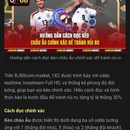
Hướng dẫn cách đọc kèo châu Âu chính xác để tránh rủi ro
Trên BJ88com.market, 1X2 được trình bày với odds
realtime, livestream Full HD, và thống kê phong độ đội
bóng, giúp bạn soi kèo chính xác. Hiểu cách đọc và hình
thức kèo là bước đầu để tránh rủi ro, tăng tỷ lệ thắng 30%.
Cách đọc chính xác
Kèo châu Âu
được hiển thị dưới dạng ba số odds tương
ứng với 1 (thắng đội nhà), X (hòa) và 2 (thắng đội khách).