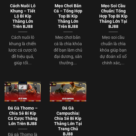
Cách Nuôi Lô
Mẹo Chơi Bắn
Mẹo Soi Cầu
Khung – Tiết
Cá – Tổng Hợp
Chuẩn| Tổng
Lộ Bí Kíp
Top Bí Kíp
Hợp Top Bí Kíp
Thắng Lớn
Thắng Lớn
Thắng Lớn Tại
Trên BJ88
Trên BJ88
BJ88
Cách nuôi lô
Mẹo chơi bắn
Mẹo soi cầu
khung là chiến
cá là chìa khóa
chuẩn là chìa
lược cá cược lô
để bạn làm chủ
khóa giúp bạn
đề hiệu quả,
đại dương, săn
dự đoán xổ số
giúp tối...
thưởng...
chính xác,...
Đá Gà Thomo –
Đá Gà
Chia Sẻ Bí Kíp
Campuchia|
Cá Cược Thắng
Chia Sẻ Bí Kíp
Lớn Trên BJ88
Thắng Lớn Tại
Trang Chủ
BJ88
Đá gà Thomo là