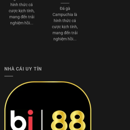
hình thức cá
Đá gà
cược kịch tính,
Campuchia là
mang đến trải
hình thức cá
nghiệm hồi...
cược kịch tính,
mang đến trải
nghiệm hồi...
NHÀ CÁI UY TÍN